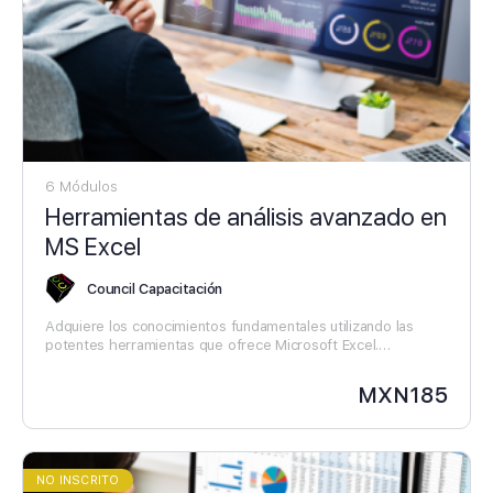
6 Módulos
Herramientas de análisis avanzado en
MS Excel
Council Capacitación
Adquiere los conocimientos fundamentales utilizando las
potentes herramientas que ofrece Microsoft Excel.
Destácate en el análisis de datos y tomar decisiones
fundamentadas en el entorno empresarial actual.
MXN
185
NO INSCRITO