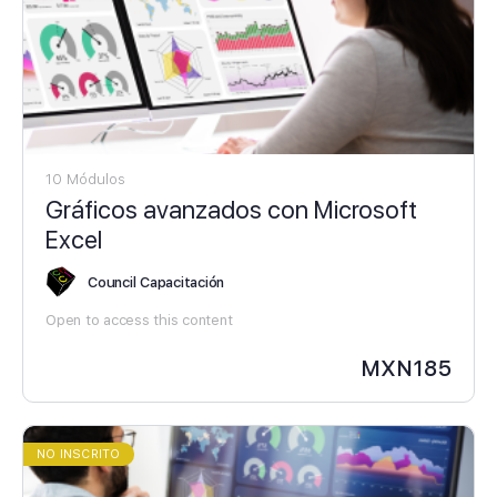
10 Módulos
Gráficos avanzados con Microsoft
Excel
Council Capacitación
Open to access this content
MXN
185
NO INSCRITO