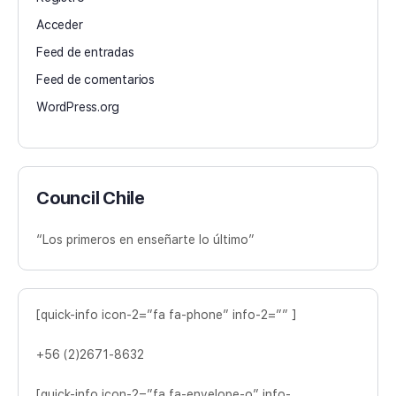
Acceder
Feed de entradas
Feed de comentarios
WordPress.org
Council Chile
“Los primeros en enseñarte lo último”
[quick-info icon-2=”fa fa-phone” info-2=”” ]
+56 (2)2671-8632
[quick-info icon-2=”fa fa-envelope-o” info-